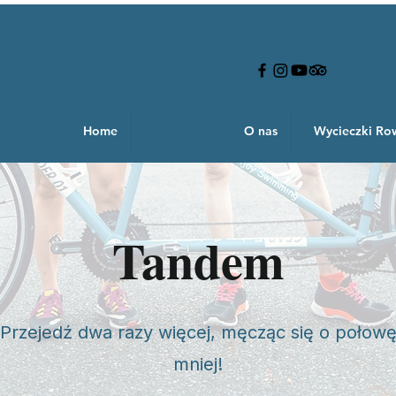
Home
O nas
Wycieczki R
Tandem
Przejedź dwa razy więcej, męcząc się o połow
mniej!