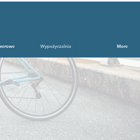
owerowe
Wypożyczalnia
More
ę