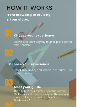
HOW IT WORKS
From browsing to cruising
in four steps.
01
Choose your experience
Browse bike tours, Segway tours or pick a rental
from the fleet.
02
Choose your experience
Check availability and reserve in minutes — no
account needed.
03
Meet your guide
The city bike tour meets under the Adam
Mickiewicz statue in the square. The rest of our
tours and rentals meet at our office
Sławkowska 6a
04