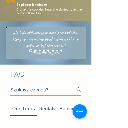
Explore Krakow
Cruise the cobbles, hear the stories, take the
photos. Have fun.
„To było odświeżające mieć przewodnika,
który równie mocno dbał o dobrą zabawę
gości, co był ekspertem.”
Nick, Nowy Jork
FAQ
Our Tours
Rentals
Booking
Safety