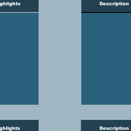
ghlights
Description
ghlights
Description