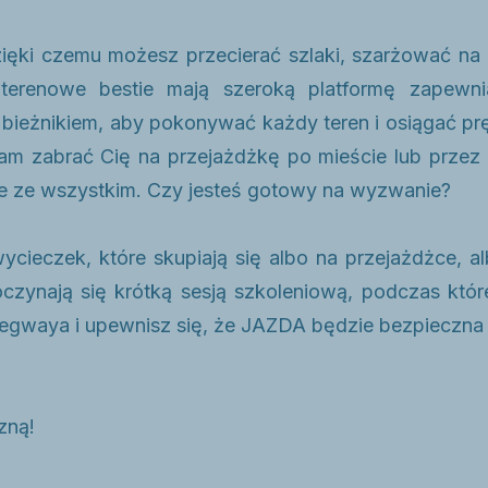
ki czemu możesz przecierać szlaki, szarżować na o
erenowe bestie mają szeroką platformę zapewni
 bieżnikiem, aby pokonywać każdy teren i osiągać p
m zabrać Cię na przejażdżkę po mieście lub przez 
e ze wszystkim. Czy jesteś gotowy na wyzwanie?
cieczek, które skupiają się albo na przejażdżce, a
czynają się krótką sesją szkoleniową, podczas któr
gwaya i upewnisz się, że JAZDA będzie bezpieczna 
zną!