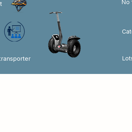
No 
t
Cat
Lot
transporter