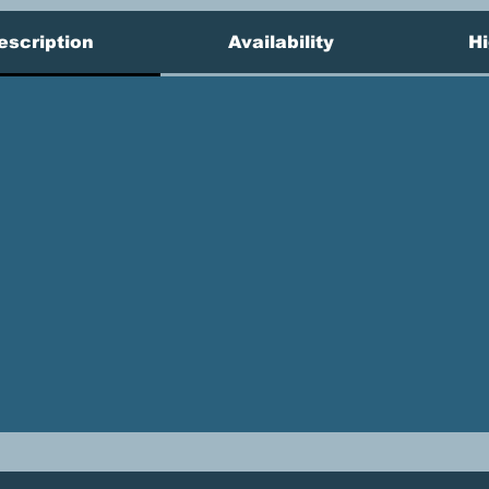
escription
Availability
Hi