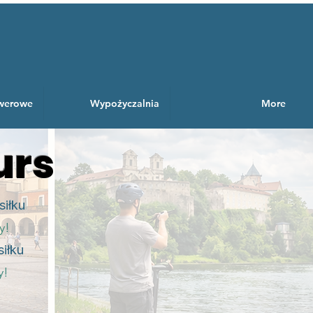
owerowe
Wypożyczalnia
More
urs
siłku
y!
iłku
y!