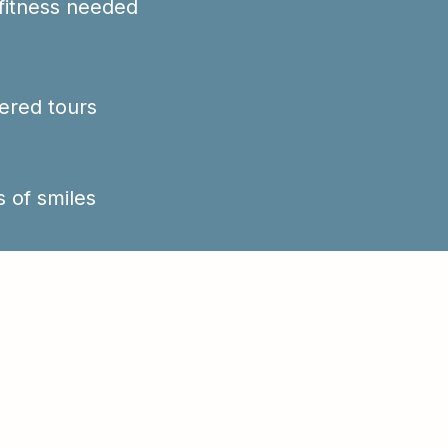
fitness needed
ered tours
s of smiles