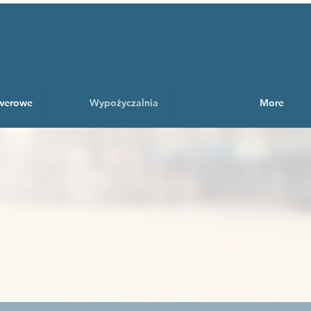
owerowe
Wypożyczalnia
More