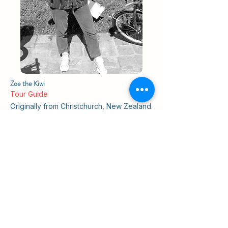
Zoe the Kiwi
Tour Guide
Originally from Christchurch, New Zealand.
Zoe has spent the past two years livin
g,
stud
ying and exploring across France,
Czechia and now Poland. A book lover,
café connoisseur and proud Krakow
ambassador.