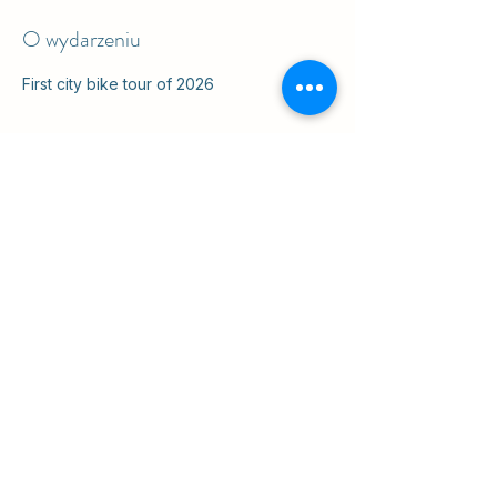
O wydarzeniu
First city bike tour of 2026
Udostępnij to wydarzenie
ul. Slawkowska 6a

Krakow, Poland 31-014

na podwórku
info@cruisingkrakow.com
tel +48 514 556017

office +48 12 265 8105