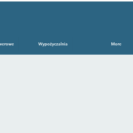
owerowe
Wypożyczalnia
More