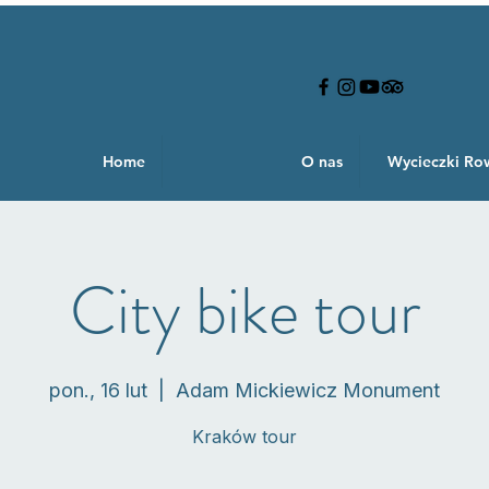
Home
O nas
Wycieczki R
City bike tour
pon., 16 lut
  |  
Adam Mickiewicz Monument
Kraków tour