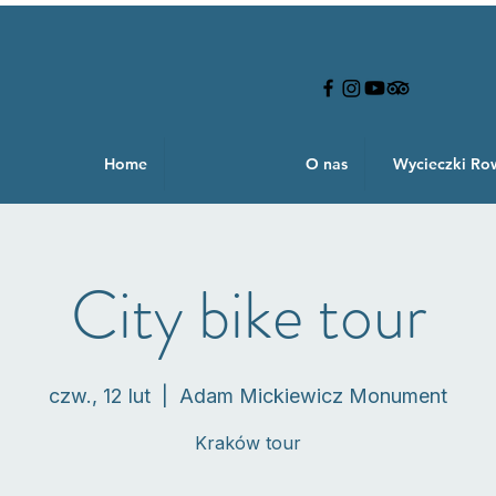
Home
O nas
Wycieczki R
City bike tour
czw., 12 lut
  |  
Adam Mickiewicz Monument
Kraków tour