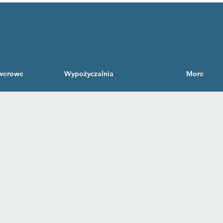
owerowe
Wypożyczalnia
More