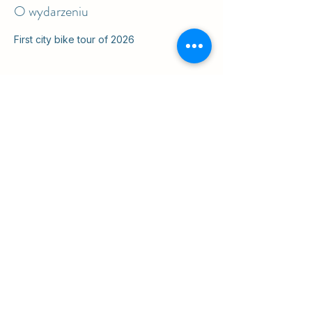
O wydarzeniu
First city bike tour of 2026
Udostępnij to wydarzenie
ul. Slawkowska 6a

Krakow, Poland 31-014

na podwórku
info@cruisingkrakow.com
tel +48 514 556017

office +48 12 265 8105