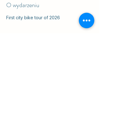
O wydarzeniu
First city bike tour of 2026
Udostępnij to wydarzenie
ul. Slawkowska 6a

Krakow, Poland 31-014

na podwórku
info@cruisingkrakow.com
tel +48 514 556017

office +48 12 265 8105