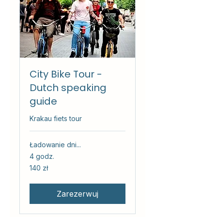
City Bike Tour -
Dutch speaking
guide
Krakau fiets tour
Ładowanie dni...
4 godz.
140
140 zł
złotych
polskich
Zarezerwuj