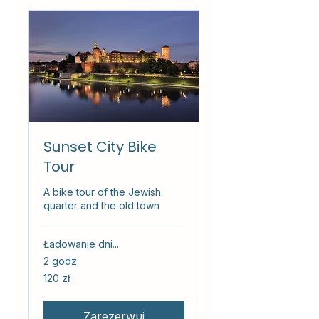
Sunset City Bike
Tour
A bike tour of the Jewish
quarter and the old town
Ładowanie dni...
2 godz.
120
120 zł
złotych
polskich
Zarezerwuj