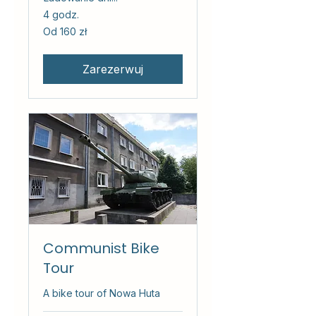
4 godz.
Od
Od 160 zł
160
złotych
polskich
Zarezerwuj
Communist Bike
Tour
A bike tour of Nowa Huta