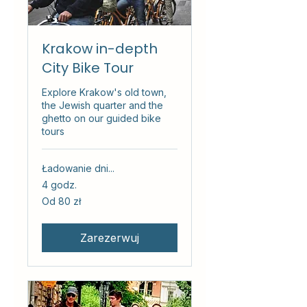
Krakow in-depth
City Bike Tour
Explore Krakow's old town,
the Jewish quarter and the
ghetto on our guided bike
tours
Ładowanie dni...
4 godz.
Od
Od 80 zł
80
złotych
polskich
Zarezerwuj