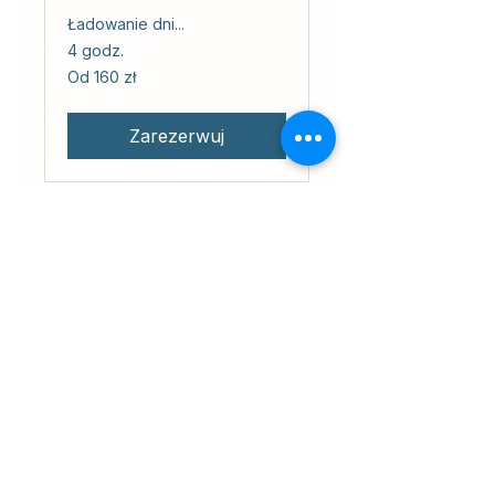
Ładowanie dni...
4 godz.
Od
Od 160 zł
160
złotych
polskich
Zarezerwuj
Ojcow National
Park Tour
Ride through Poland's