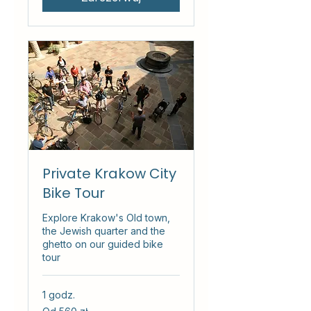
Private Krakow City
Bike Tour
Explore Krakow's Old town,
the Jewish quarter and the
ghetto on our guided bike
tour
1 godz.
Od