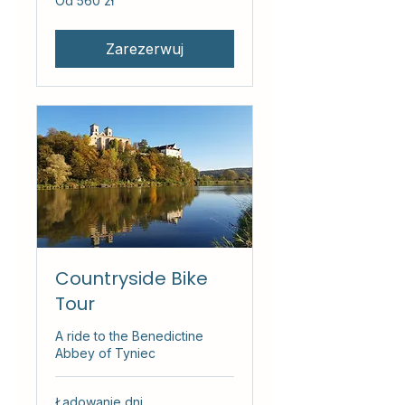
Od 560 zł
560
złotych
polskich
Zarezerwuj
Countryside Bike
Tour
A ride to the Benedictine
Abbey of Tyniec
Ładowanie dni...