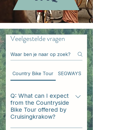
Veelgestelde vragen
Country Bike Tour
SEGWAYS
Our Tours
Q: What can I expect
from the Countryside
Bike Tour offered by
Cruisingkrakow?
A: The Countryside Bike Tour