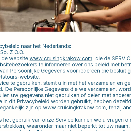
vacybeleid naar het Nederlands:
Sp. Z O.O.
t de website
www.cruisingkrakow.com
, die de SERVIC
sitebezoekers te informeren over ons beleid met betr
an Persoonlijke Gegevens voor iedereen die besluit 
etstours-website.
vice te gebruiken, stemt u in met het verzamelen en ge
d. De Persoonlijke Gegevens die we verzamelen, word
ullen uw gegevens niet gebruiken of delen met andere
e in dit Privacybeleid worden gebruikt, hebben dezelfd
gankelijk zijn op
www.cruisingkrakow.com
, tenzij an
ns het gebruik van onze Service kunnen we u vragen o
 verstrekken, waaronder maar niet beperkt tot uw naam