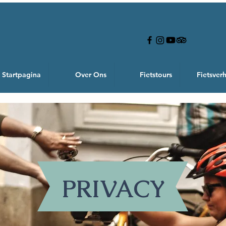
Startpagina
Over Ons
Fietstours
Fietsver
PRIVACY