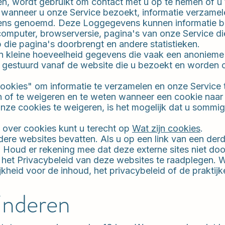
n, wordt gebruikt om contact met u op te nemen of u t
, wanneer u onze Service bezoekt, informatie verzame
ens genoemd. Deze Loggegevens kunnen informatie bev
omputer, browserversie, pagina's van onze Service di
p die pagina's doorbrengt en andere statistieken.
 kleine hoeveelheid gegevens die vaak een anonieme u
gestuurd vanaf de website die u bezoekt en worden o
okies" om informatie te verzamelen en onze Service t
n of te weigeren en te weten wanneer een cookie naa
onze cookies te weigeren, is het mogelijk dat u sommig
 over cookies kunt u terecht op
Wat zijn cookies
.
ere websites bevatten. Als u op een link van een derde 
. Houd er rekening mee dat deze externe sites niet d
 het Privacybeleid van deze websites te raadplegen. 
heid voor de inhoud, het privacybeleid of de praktijk
kinderen