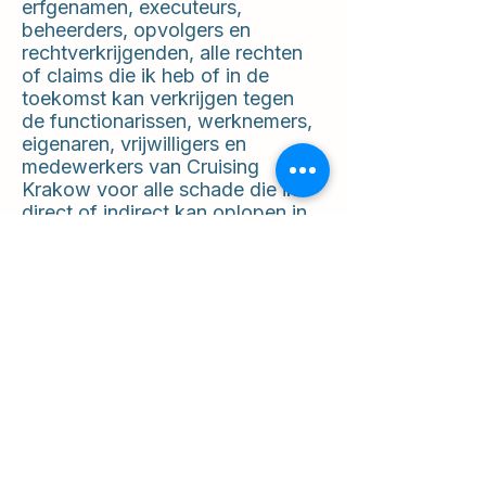
erfgenamen, executeurs,
beheerders, opvolgers en
rechtverkrijgenden, alle rechten
of claims die ik heb of in de
toekomst kan verkrijgen tegen
de functionarissen, werknemers,
eigenaren, vrijwilligers en
medewerkers van Cruising
Krakow voor alle schade die ik
direct of indirect kan oplopen in
verband met mijn deelname aan
dit evenement.
Laat het me weten als je nog
aanpassingen wilt! 😊
Neem contact met ons