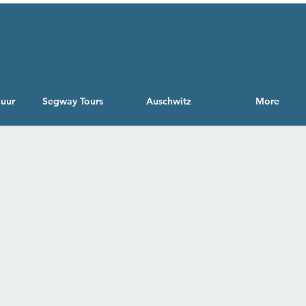
huur
Segway Tours
Auschwitz
More